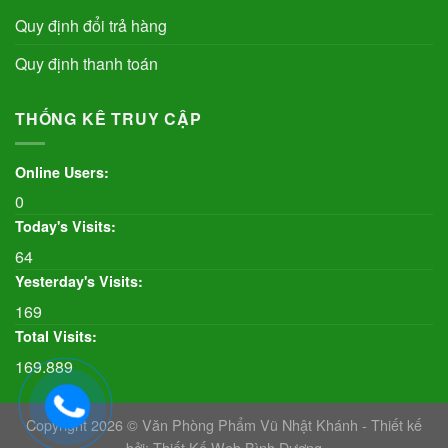
Quy định đổi trả hàng
Quy định thanh toán
THỐNG KÊ TRUY CẬP
Online Users:
0
Today's Visits:
64
Yesterday's Visits:
169
Total Visits:
169.889
Copyright 2026 © Văn Phòng Phẩm Vũ Nhật Khánh - Thiết kế
bởi:
Thiết Kế Web Bình Dương