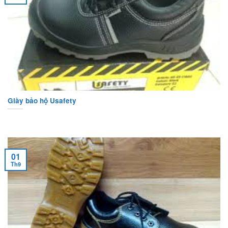
Giày bảo hộ Usafety
01
Th9