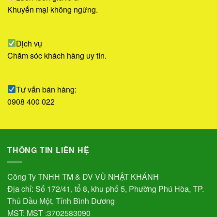
Khuyến mại không ngừng.
Dịch vụ
Chăm sóc khách hàng uy tín.
Tư vấn bán hàng:
0908 400 022
THÔNG TIN LIÊN HỆ
Công Ty TNHH TM & DV VŨ NHẬT KHÁNH
Địa chỉ: Số 172/41, tổ 8, khu phố 5, Phường Phú Hòa, TP.
Thủ Dầu Một, Tỉnh Bình Dương
MST: MST :3702583090