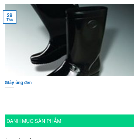
29
Th8
Giầy ủng đen
DANH MỤC SẢN PHẨM