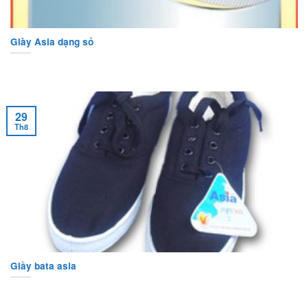
Giày Asia dạng sỏ
29
Th8
Giầy bata asia