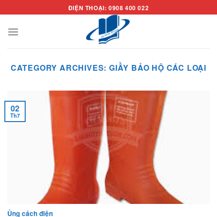
Skip
ĐIỆN THOẠI: 0908 400 022
to
content
CATEGORY ARCHIVES:
GIẦY BẢO HỘ CÁC LOẠI
02
Th7
Ủng cách điện