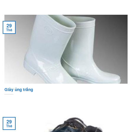
29
Th8
Giầy ủng trắng
29
Th8