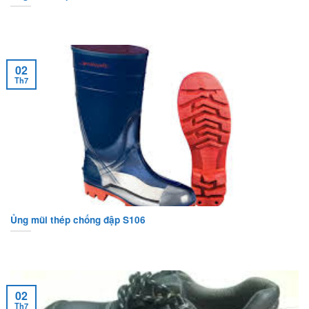
02
Th7
Ủng mũi thép chống đập S106
02
Th7