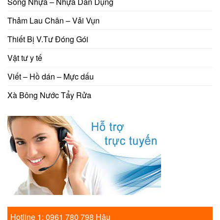
Sóng Nhựa – Nhựa Dân Dụng
Thảm Lau Chân – Vải Vụn
Thiết Bị V.Tư Đóng Gói
Vật tư y tế
Viết – Hồ dán – Mực dấu
Xà Bông Nước Tẩy Rửa
Hotline 1: 0961 780 798 Hậu