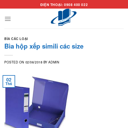
Skip
ĐIỆN THOẠI: 0908 400 022
to
content
BÌA CÁC LOẠI
Bìa hộp xếp simili các size
POSTED ON
02/06/2018
BY
ADMIN
02
Th6