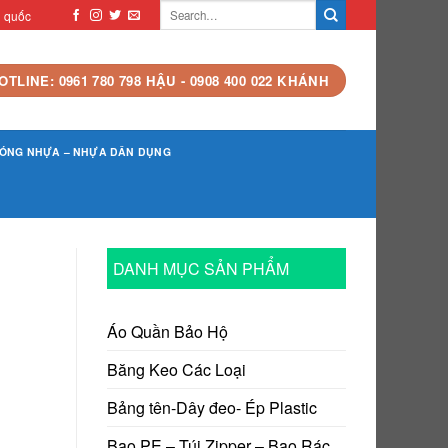
n quốc
OTLINE: 0961 780 798 HẬU - 0908 400 022 KHÁNH
ÓNG NHỰA – NHỰA DÂN DỤNG
DANH MỤC SẢN PHẨM
Áo Quần Bảo Hộ
Băng Keo Các Loại
Bảng tên-Dây đeo- Ép Plastic
Bao PE – Túi Zipper – Bao Rác