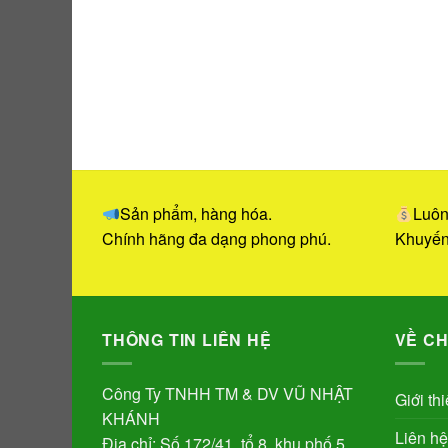
Sản phẩm, hàng hóa.
Luôn
Chính hãng đa dạng phong phú.
Khuyến
THÔNG TIN LIÊN HỆ
VỀ CH
Công Ty TNHH TM & DV VŨ NHẬT
Giới th
KHÁNH
Liên hệ
Địa chỉ: Số 172/41, tổ 8, khu phố 5,