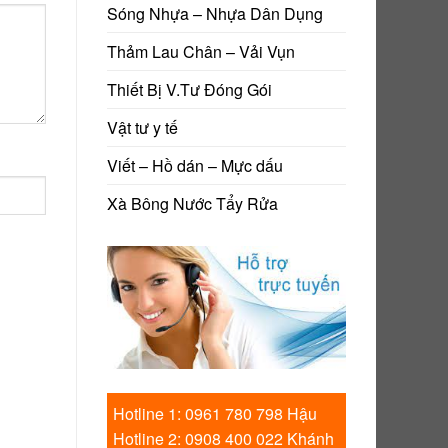
Sóng Nhựa – Nhựa Dân Dụng
Thảm Lau Chân – Vải Vụn
Thiết Bị V.Tư Đóng Gói
Vật tư y tế
Viết – Hồ dán – Mực dấu
Xà Bông Nước Tẩy Rửa
Hotline 1: 0961 780 798 Hậu
Hotline 2: 0908 400 022 Khánh