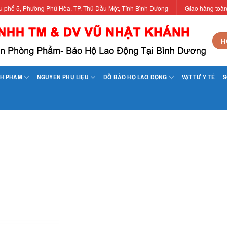
khu phố 5, Phường Phú Hòa, TP. Thủ Dầu Một, Tỉnh Bình Dương
Giao hàng toà
H
NH PHẨM
NGUYÊN PHỤ LIỆU
ĐỒ BẢO HỘ LAO ĐỘNG
VẬT TƯ Y TẾ
S