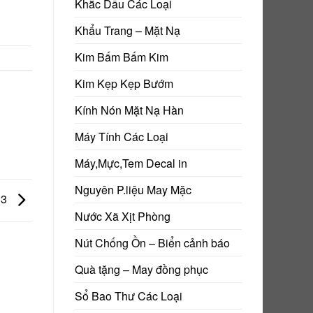
Khắc Dấu Các Loại
Khẩu Trang – Mặt Nạ
Kim Bấm Bấm Kim
Kim Kẹp Kẹp Bướm
Kính Nón Mặt Nạ Hàn
Máy Tính Các Loại
Máy,Mực,Tem Decal in
Nguyên P.liệu May Mặc
13
Nước Xã Xịt Phòng
Nút Chống Ồn – Biển cảnh báo
Quà tặng – May đồng phục
Sổ Bao Thư Các Loại