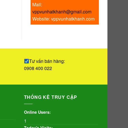
Mail:
vppvunhatkhanh@gmail.com
Website: vppvunhatkhanh.com
Tư vấn bán hàng:
0908 400 022
THỐNG KÊ TRUY CẬP
Online Users:
1
Today's Visits: