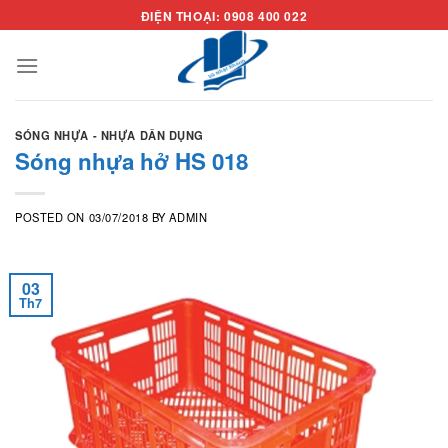
Skip
ĐIỆN THOẠI: 0908 400 022
to
content
SÓNG NHỰA - NHỰA DÂN DỤNG
Sóng nhựa hở HS 018
POSTED ON
03/07/2018
BY
ADMIN
03
Th7